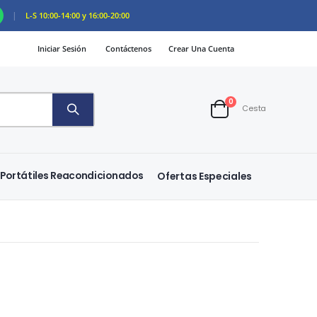
|
L-S 10:00-14:00 y 16:00-20:00
Iniciar Sesión
Contáctenos
Crear Una Cuenta
artículos
0
Cesta
Cart
Portátiles Reacondicionados
Ofertas Especiales