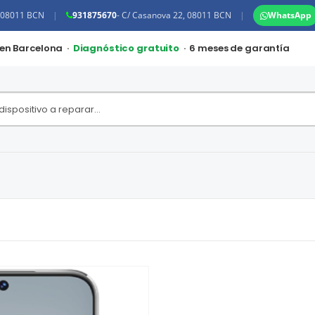
, 08011 BCN
|
931875670
- C/ Casanova 22, 08011 BCN
|
WhatsApp
 en Barcelona ·
Diagnóstico gratuito
· 6 meses de garantía