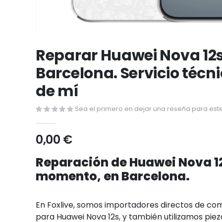
Saltar
al
Reparar Huawei Nova 12
comienzo
Barcelona. Servicio técn
de
la
de mí
galería
de
Sea el primero en dejar una reseña para este
imágenes
0,00 €
Reparación de Huawei Nova 12
momento, en Barcelona.
En Foxlive, somos importadores directos de c
para Huawei Nova 12s, y también utilizamos piez