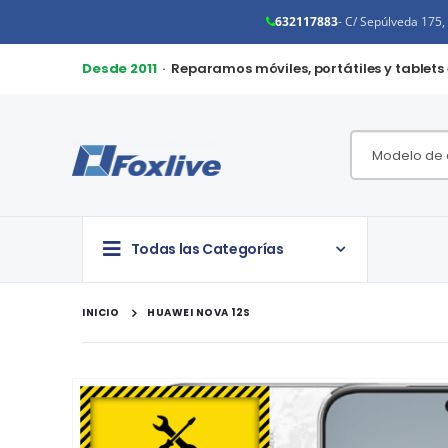
632117883
- C/ Sepúlveda 175
Desde 2011
· Reparamos móviles, portátiles y tablets
Todas las Categorías
INICIO
HUAWEI NOVA 12S
Saltar
al
final