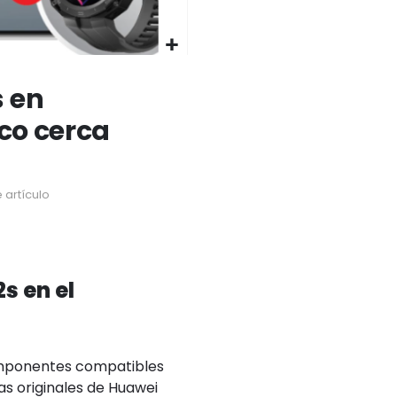
s en
ico cerca
 artículo
s en el
omponentes compatibles
as originales de Huawei