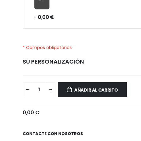
0,00 €
+
* Campos obligatorios
SU PERSONALIZACIÓN
Huawei
Disponible
Nova
AÑADIR AL CARRITO
12s
0,00 €
CONTACTE CON NOSOTROS