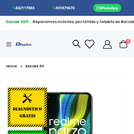
632117883
931875670
WhatsApp
Desde 2011
· Reparamos móviles, portátiles y tablets en Barce
art
0
Toggle
Cart
Nav
INICIO
REALME 50
Saltar
al
final
de
la
galería
de
imágenes