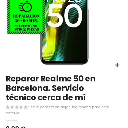
Saltar
Reparar Realme 50 en
al
comienzo
Barcelona. Servicio
de
técnico cerca de mí
la
galería
de
Sea el primero en dejar una reseña para este
imágenes
artículo