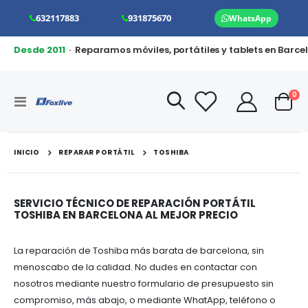
632117883
931875670
WhatsApp
Desde 2011
· Reparamos móviles, portátiles y tablets en Barce
art
0
Toggle
Cart
Nav
INICIO
REPARAR PORTÁTIL
TOSHIBA
SERVICIO TÉCNICO DE REPARACIÓN PORTÁTIL
TOSHIBA EN BARCELONA AL MEJOR PRECIO
La reparación de Toshiba más barata de barcelona, sin
menoscabo de la calidad. No dudes en contactar con
nosotros mediante nuestro formulario de presupuesto sin
compromiso, más abajo, o mediante WhatApp, teléfono o