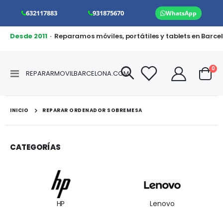
632117883
931875670
WhatsApp
Desde 2011
· Reparamos móviles, portátiles y tablets en Barce
art
0
Toggle
REPARARMOVILBARCELONA.COM
Cart
Nav
INICIO
REPARAR ORDENADOR SOBREMESA
CATEGORÍAS
HP
Lenovo